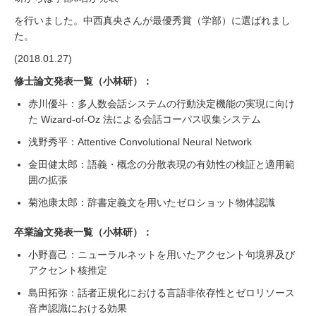
を行いました。中西真央さんが最優秀賞（学部）に選ばれまし
た。
(2018.01.27)
修士論文発表一覧（小林研）：
赤川優斗：多人数会話システムの行動決定機能の実現に向け
た Wizard-of-Oz 法による会話コーパス収集システム
浅野秀平：Attentive Convolutional Neural Network
金田健太郎：語義・概念の分散表現の有効性の検証と適用範
囲の拡張
菊池康太郎：辞書定義文を用いたゼロショット物体認識
卒業論文発表一覧（小林研）：
小野喜己：ニューラルネットを用いたアクセント句境界及び
アクセント核推定
島田拓弥：話者正規化における言語非依存性とゼロリソース
音声認識における効果