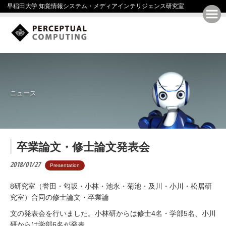
早稲田大学 知覚情報システム・メディアインテリジェンス研究室
ニュース
卒業論文・修士論文発表会
2018/01/27
Presentation
8研究室（誉田・匂坂・小林・池永・菊池・及川・小川・松居研
究室）合同の修士論文・卒業論
文の発表会を行いました。小林研からは修士4名・学部5名、小川
研からは学部6名が発表