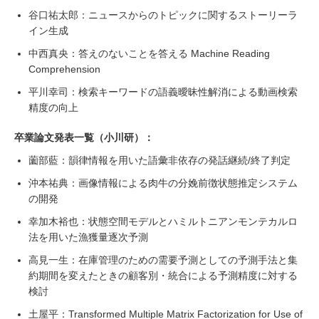
谷口祐太郎：ニュースからのトピックに関するストーリーラ
イン生成
中西真央：答えのないことを答える Machine Reading
Comprehension
平川幸司：検索キーワードの語義曖昧性解消による動画検索
精度の向上
卒業論文発表一覧（小川研）：
薗部藍：韻律情報を用いた語彙非依存の発話継続/終了判定
沖本祐典：画像情報による肉牛の分娩前徴状態推定システム
の開発
幸加木裕也：状態空間モデルとハミルトニアンモンテカルロ
法を用いた漁獲量逐次予測
高見一生：在庫管理のための需要予測としての予測手法と集
約期間を変えたときの顧客別・統合による予測精度に対する
検討
土屋平：Transformed Multiple Matrix Factorization for Use of