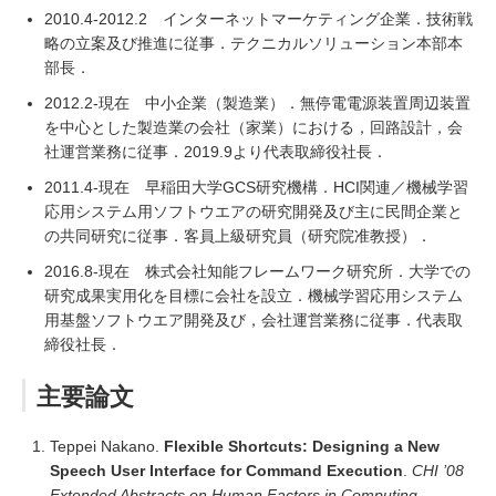
2010.4-2012.2 インターネットマーケティング企業．技術戦
略の立案及び推進に従事．テクニカルソリューション本部本
部長．
2012.2-現在 中小企業（製造業）．無停電電源装置周辺装置
を中心とした製造業の会社（家業）における，回路設計，会
社運営業務に従事．2019.9より代表取締役社長．
2011.4-現在 早稲田大学GCS研究機構．HCI関連／機械学習
応用システム用ソフトウエアの研究開発及び主に民間企業と
の共同研究に従事．客員上級研究員（研究院准教授）．
2016.8-現在 株式会社知能フレームワーク研究所．大学での
研究成果実用化を目標に会社を設立．機械学習応用システム
用基盤ソフトウエア開発及び，会社運営業務に従事．代表取
締役社長．
主要論文
Teppei Nakano.
Flexible Shortcuts: Designing a New
Speech User Interface for Command Execution
.
CHI ’08
Extended Abstracts on Human Factors in Computing