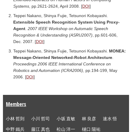
Systems
, pp.2621-2624, April 2008. [
DOI
]
Teppei Nakano, Shinya Fujie, Tetsunori Kobayashi.
Extensible Speech Recognition System Using Proxy-
Agent
.
2007 IEEE Workshop on Automatic Speech
Recognition & Understanding (ASRU2007)
, pp.601-606,
Dec. 2007. [
DOI
]
Teppei Nakano, Shinya Fujie, Tetsunori Kobayashi.
MONEA:
Message-Oriented Networked-Robot Architecture
.
Proceedings 2006 IEEE International Conference on
Robotics and Automation (ICRA2006)
, pp.194-199, May
2006. [
DOI
]
Members
小林 哲則
小川 哲司
小坂 直敏
林 良彦
速水 悟
中野 鐵兵
藤江 真也
松山 洋一
樋口 陽祐