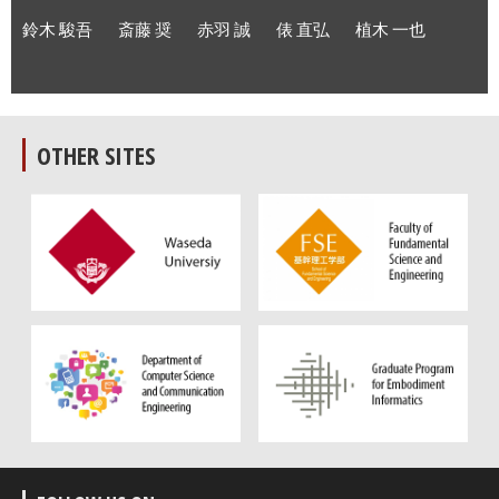
鈴木 駿吾
斎藤 奨
赤羽 誠
俵 直弘
植木 一也
OTHER SITES