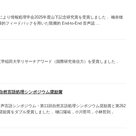
により情報処理学会2025年度山下記念研究賞を受賞しました． 楠奈穂
ィードバックを用いた階層的 End-to-End 音声認 …
年度早稲田大学リサーチアワード（国際研究発信力）を受賞しました．
回自然言語処理シンポジウム奨励賞
声言語シンポジウム・第11回自然言語処理シンポジウム奨励賞と第262
手奨励賞をダブル受賞しました． 樋口陽祐，小川哲司，小林哲則，