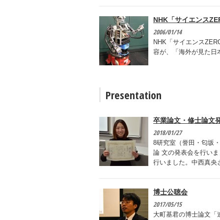
NHK「サイエンスZE
2006/01/14
NHK「サイエンスZERO」
容が、「海外が見た日
Presentation
卒業論文・修士論文
2018/01/27
8研究室（誉田・匂坂
論 文の発表会を行いま
行いました。中西真央
博士公聴会
2017/05/15
大町基君の博士論文「