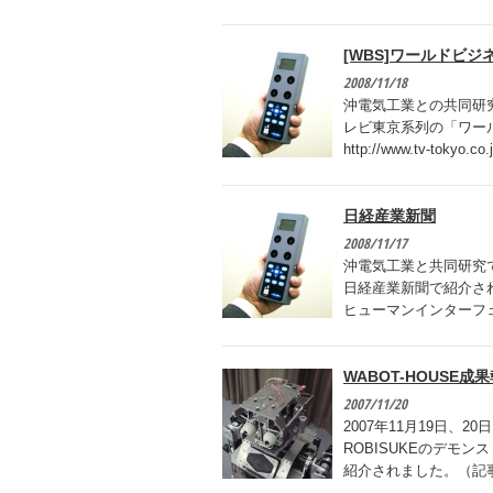
[WBS]ワールドビ
2008/11/18
沖電気工業との共同研
レビ東京系列の「ワー
http://www.tv-tokyo.co
日経産業新聞
2008/11/17
沖電気工業と共同研究
日経産業新聞で紹介さ
ヒューマンインターフ
WABOT-HOUSE
2007/11/20
2007年11月19日、
ROBISUKEのデモ
紹介されました。（記