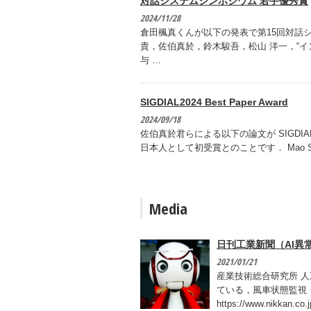
対話システムシンポジウム 若手優秀賞
2024/11/28
倉田楓真くんが以下の発表で第15回対話
貴，佐伯真於，鈴木駿吾，松山 洋一，“
与 …
SIGDIAL2024 Best Paper Award
2024/09/18
佐伯真於君らによる以下の論文が SIGDIAL20
日本人として初受賞とのことです． Mao Saeki, 
Media
日刊工業新聞（AI異
2021/01/21
産業技術総合研究所 
ている，風車状態監視
https://www.nikkan.co.j