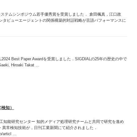
システムシンポジウム若手優秀賞を受賞しました． 倉田楓真，江口政
インタビューエージェントの関係構築的対話戦略が言語パフォーマンスに
24 Best Paper Awardを受賞しました．SIGDIALの25年の歴史の中で
Hiroaki Takat …
常検知）
人工知能研究センター 知的メディア処理研究チームと共同で研究を進め
・異常検知技術が，日刊工業新聞にて紹介されました．
p/articl …