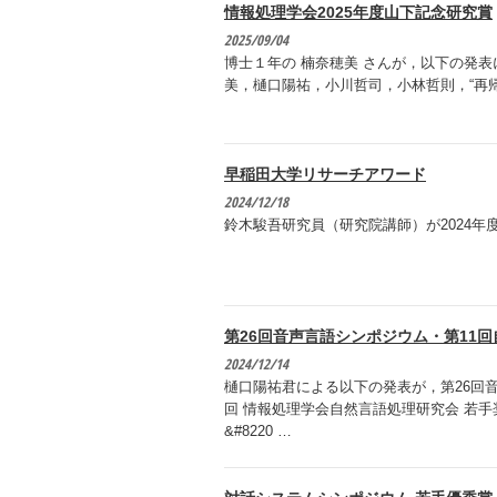
情報処理学会2025年度山下記念研究賞
2025/09/04
博士１年の 楠奈穂美 さんが，以下の発表
美，樋口陽祐，小川哲司，小林哲則，“再帰的フ
早稲田大学リサーチアワード
2024/12/18
鈴木駿吾研究員（研究院講師）が2024
第26回音声言語シンポジウム・第11
2024/12/14
樋口陽祐君による以下の発表が，第26回音
回 情報処理学会自然言語処理研究会 若
&#8220 …