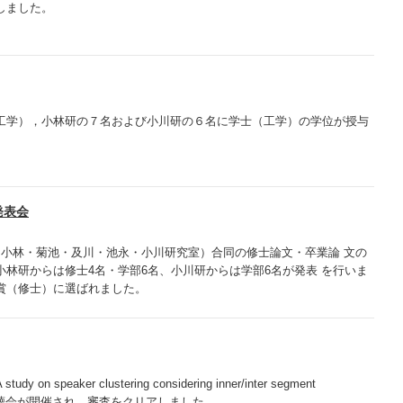
しました。
工学），小林研の７名および小川研の６名に学士（工学）の学位が授与
発表会
・小林・菊池・及川・池永・小川研究室）合同の修士論文・卒業論 文の
小林研からは修士4名・学部6名、小川研からは学部6名が発表 を行いま
賞（修士）に選ばれました。
n speaker clustering considering inner/inter segment
する公聴会が開催され、審査をクリアしました。