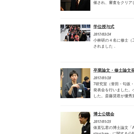
催され、審査をクリア
学位授与式
2017/03/24
小林研の４名に修士（
されました．
卒業論文・修士論文
2017/01/28
7研究室（誉田・匂坂
発表会を行いました。
した。斎藤奨君が優秀
博士公聴会
2017/01/25
俵直弘君の博士論文「A study o
structure」に関