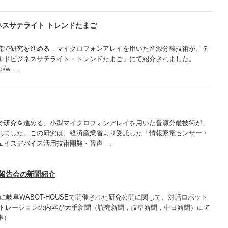
ジネスサテライト トレンドたまご
究で研究を進める，マイクロフォンアレイを用いた音源分離技術が、テ
ルドビジネスサテライト・トレンドたまご」にて紹介されました。
.jp/w …
で研究を進める、小型マイクロフォンアレイを用いた音源分離技術が、
れました。この研究は、経済産業省より受託した「情報家電センサー・
ェイスデバイス活用技術開発・音声 …
成果報告会の新聞紹介
20日に岐阜WABOT-HOUSEで開催された研究公開に関して、対話ロボット
ンストレーションの内容が大手新聞（読売新聞，岐阜新聞，中日新聞）にて
事）