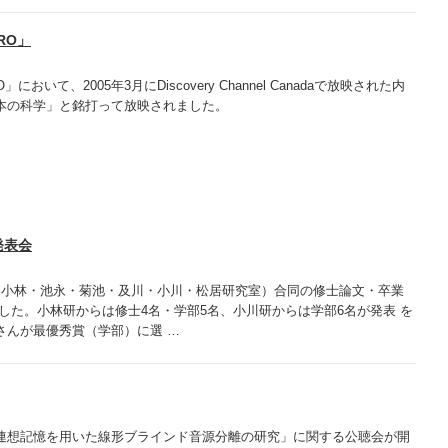
RO」
において、2005年3月にDiscovery Channel Canadaで放映された内
本の科学」と銘打って放映されました。
発表会
・小林・池永・菊池・及川・小川・松居研究室）合同の修士論文・卒業
した。小林研からは修士4名・学部5名、小川研からは学部6名が発表 を
さんが最優秀賞（学部）に選 …
連想記憶を用いた線形ブラインド音源分離の研究」に関する公聴会が開