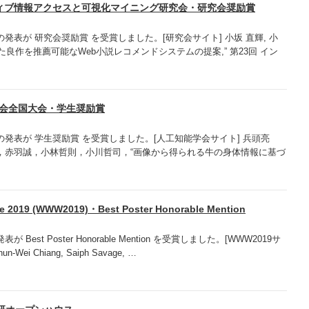
ティブ情報アクセスと可視化マイニング研究会・研究会奨励賞
発表が 研究会奨励賞 を受賞しました。[研究会サイト] 小坂 直輝, 小
“隠れた良作を推薦可能なWeb小説レコメンドシステムの提案,” 第23回 イン
能学会全国大会・学生奨励賞
発表が 学生奨励賞 を受賞しました。[人工知能学会サイト] 兵頭亮
，赤羽誠，小林哲則，小川哲司，“画像から得られる牛の身体情報に基づ
e 2019 (WWW2019)・Best Poster Honorable Mention
est Poster Honorable Mention を受賞しました。[WWW2019サ
un-Wei Chiang, Saiph Savage, …