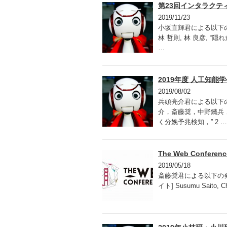
第23回インタラク
2019/11/23
小坂直輝君による以下の
林 哲則, 林 良彦, 
…
2019年度 人工知
2019/08/02
兵頭亮介君による以下の
介，斎藤奨，中野鐵兵
く分娩予兆検知，” 2 …
The Web Conferenc
2019/05/18
斎藤奨君による以下の発表が B
イト] Susumu Saito, Ch