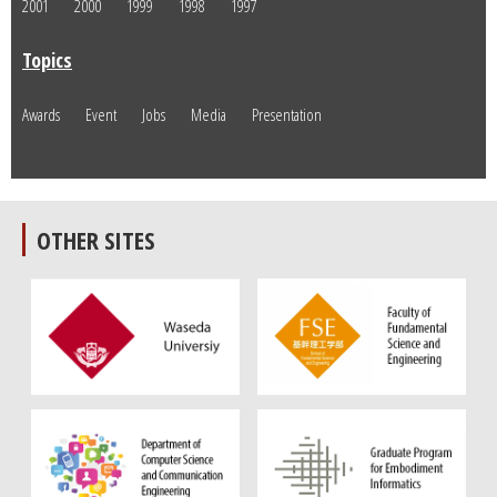
2001
2000
1999
1998
1997
Topics
Awards
Event
Jobs
Media
Presentation
OTHER SITES