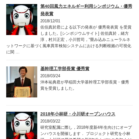
第40回風力エネルギー利用シンポジウム・優秀
発表賞
2018/12/01
佐伯真於君による以下の発表が 優秀発表賞 を受賞
しました。[シンポジウムサイト] 佐伯真於，緒方
淳，村川正宏，小川哲司，“畳み込みニューラルネ
ットワークに基づく風車異常検知システムにおける判断根拠の可視化
に関 …
基幹理工学部長賞 優秀賞
2018/03/24
沖本祐典君が早稲田大学基幹理工学部長賞・優秀
賞を受賞しました。
2018年小林研・小川研オープンハウス
2018/03/22
研究室配属に際し，2018年度新4年生向けにオープ
ンハウスを開催します． プロジェクト研究を小林