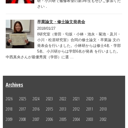
研・小川研で履修希望の新3年生もぜひご参加くだ
さい．
卒業論文・修士論文発表会
2018/01/27
8研究室（誉田・匂坂・小林・池永・菊池・及川・
小川・松居研究室）合同の修士論文・卒業論 文の
発表会を行いました。小林研からは修士4名・学部
5名、小川研からは学部6名が発表 を行いました。
中西真央さんが最優秀賞（学部）に選 …
Archives
2026
2025
2024
2023
2022
2021
2020
2019
2018
2017
2016
2015
2013
2012
2011
2010
2009
2008
2007
2006
2005
2004
2003
2002