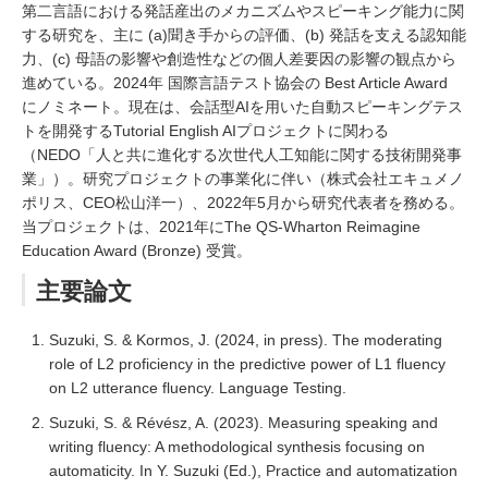
第二言語における発話産出のメカニズムやスピーキング能力に関
する研究を、主に (a)聞き手からの評価、(b) 発話を支える認知能
力、(c) 母語の影響や創造性などの個人差要因の影響の観点から
進めている。2024年 国際言語テスト協会の Best Article Award
にノミネート。現在は、会話型AIを用いた自動スピーキングテス
トを開発するTutorial English AIプロジェクトに関わる
（NEDO「人と共に進化する次世代人工知能に関する技術開発事
業」）。研究プロジェクトの事業化に伴い（株式会社エキュメノ
ポリス、CEO松山洋一）、2022年5月から研究代表者を務める。
当プロジェクトは、2021年にThe QS-Wharton Reimagine
Education Award (Bronze) 受賞。
主要論文
Suzuki, S. & Kormos, J. (2024, in press). The moderating
role of L2 proficiency in the predictive power of L1 fluency
on L2 utterance fluency. Language Testing.
Suzuki, S. & Révész, A. (2023). Measuring speaking and
writing fluency: A methodological synthesis focusing on
automaticity. In Y. Suzuki (Ed.), Practice and automatization