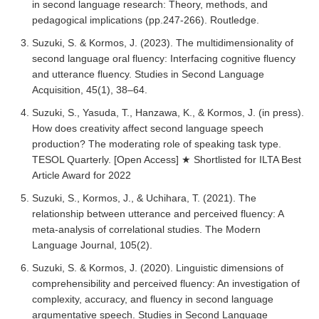
in second language research: Theory, methods, and
pedagogical implications (pp.247-266). Routledge.
Suzuki, S. & Kormos, J. (2023). The multidimensionality of
second language oral fluency: Interfacing cognitive fluency
and utterance fluency. Studies in Second Language
Acquisition, 45(1), 38–64.
Suzuki, S., Yasuda, T., Hanzawa, K., & Kormos, J. (in press).
How does creativity affect second language speech
production? The moderating role of speaking task type.
TESOL Quarterly. [Open Access] ★ Shortlisted for ILTA Best
Article Award for 2022
Suzuki, S., Kormos, J., & Uchihara, T. (2021). The
relationship between utterance and perceived fluency: A
meta-analysis of correlational studies. The Modern
Language Journal, 105(2).
Suzuki, S. & Kormos, J. (2020). Linguistic dimensions of
comprehensibility and perceived fluency: An investigation of
complexity, accuracy, and fluency in second language
argumentative speech. Studies in Second Language