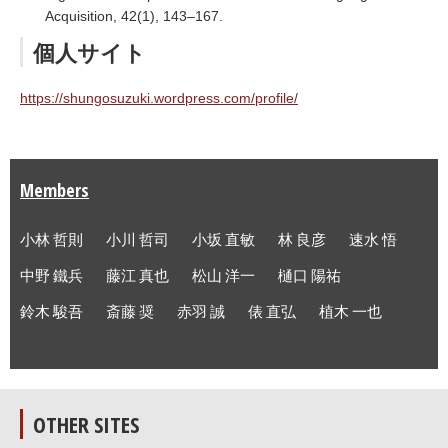
Acquisition, 42(1), 143–167.
個人サイト
https://shungosuzuki.wordpress.com/profile/
Members
小林 哲則
小川 哲司
小坂 直敏
林 良彦
速水 悟
中野 鐵兵
藤江 真也
松山 洋一
樋口 陽祐
鈴木 駿吾
斎藤 奨
赤羽 誠
俵 直弘
植木 一也
OTHER SITES